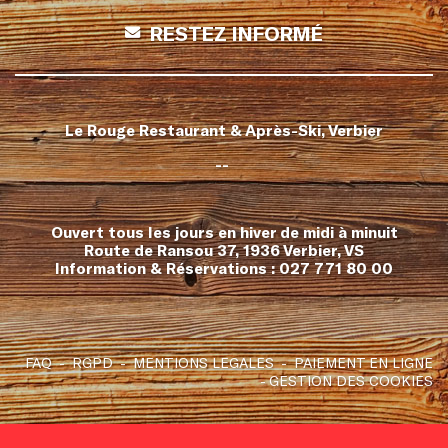
RESTEZ INFORMÉ
Le Rouge Restaurant & Après-Ski, Verbier
--
Ouvert tous les jours en hiver de midi à minuit
Route de Ransou 37, 1936 Verbier, VS
Information & Réservations :
027 771 80 00
FAQ
RGPD
MENTIONS LEGALES
PAIEMENT EN LIGNE
GESTION DES COOKIES