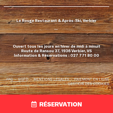
Le Rouge Restaurant & Après-Ski, Verbier
--
Ouvert tous les jours en hiver de midi à minuit
Route de Ransou 37, 1936 Verbier, VS
Information & Réservations :
027 771 80 00
FAQ
RGPD
MENTIONS LEGALES
PAIEMENT EN LIGNE
GESTION DES COOKIES
RÉSERVATION