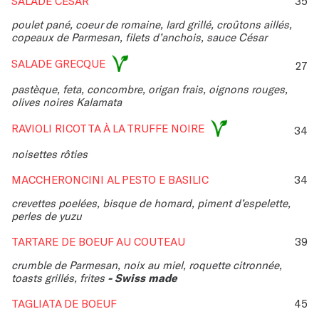
SALADE CÉSAR
35
poulet pané, coeur de romaine, lard grillé, croûtons aillés,
copeaux de Parmesan, filets d’anchois, sauce César
SALADE GRECQUE
27
pastèque, feta, concombre, origan frais, oignons rouges,
olives noires Kalamata
RAVIOLI RICOTTA À LA TRUFFE NOIRE
34
noisettes rôties
MACCHERONCINI AL PESTO E BASILIC
34
crevettes poelées, bisque de homard, piment d’espelette,
perles de yuzu
TARTARE DE BOEUF AU COUTEAU
39
crumble de Parmesan, noix au miel, roquette citronnée,
toasts grillés, frites
- Swiss made
TAGLIATA DE BOEUF
45