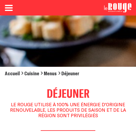
Accueil
Cuisine
Menus
Déjeuner
DÉJEUNER
LE ROUGE UTILISE À 100% UNE ÉNERGIE D'ORIGINE
RENOUVELABLE, LES PRODUITS DE SAISON ET DE LA
RÉGION SONT PRIVILÉGIÉS